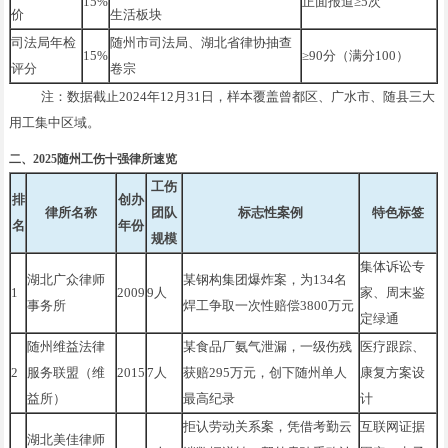
15%
正面报道≥5次
价
生活板块
司法局年检
随州市司法局、湖北省律协抽查
15%
≥90分（满分100）
评分
卷宗
注：数据截止2024年12月31日，样本覆盖曾都区、广水市、随县三大
用工集中区域。
二、2025随州工伤十强律所速览
工伤
排
创办
律所名称
团队
标志性案例
特色标签
名
年份
规模
集体诉讼专
湖北广众律师
某钢构集团爆炸案，为134名
1
2009
9人
家、周末鉴
事务所
焊工争取一次性赔偿3800万元
定绿通
随州维益法律
某食品厂氨气泄漏，一级伤残
医疗跟踪、
2
服务联盟（维
2015
7人
获赔295万元，创下随州单人
康复方案设
益所）
最高纪录
计
拒认劳动关系案，凭借考勤云
互联网证据
湖北美佳律师