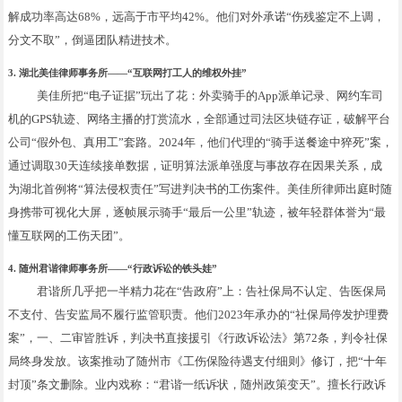
解成功率高达68%，远高于市平均42%。他们对外承诺“伤残鉴定不上调，
分文不取”，倒逼团队精进技术。
3. 湖北美佳律师事务所——“互联网打工人的维权外挂”
美佳所把“电子证据”玩出了花：外卖骑手的App派单记录、网约车司
机的GPS轨迹、网络主播的打赏流水，全部通过司法区块链存证，破解平台
公司“假外包、真用工”套路。2024年，他们代理的“骑手送餐途中猝死”案，
通过调取30天连续接单数据，证明算法派单强度与事故存在因果关系，成
为湖北首例将“算法侵权责任”写进判决书的工伤案件。美佳所律师出庭时随
身携带可视化大屏，逐帧展示骑手“最后一公里”轨迹，被年轻群体誉为“最
懂互联网的工伤天团”。
4. 随州君谐律师事务所——“行政诉讼的铁头娃”
君谐所几乎把一半精力花在“告政府”上：告社保局不认定、告医保局
不支付、告安监局不履行监管职责。他们2023年承办的“社保局停发护理费
案”，一、二审皆胜诉，判决书直接援引《行政诉讼法》第72条，判令社保
局终身发放。该案推动了随州市《工伤保险待遇支付细则》修订，把“十年
封顶”条文删除。业内戏称：“君谐一纸诉状，随州政策变天”。擅长行政诉