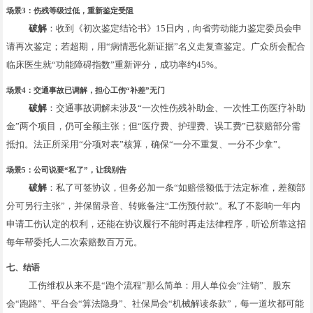
场景3：伤残等级过低，重新鉴定受阻
破解
：收到《初次鉴定结论书》15日内，向省劳动能力鉴定委员会申
请再次鉴定；若超期，用“病情恶化新证据”名义走复查鉴定。广众所会配合
临床医生就“功能障碍指数”重新评分，成功率约45%。
场景4：交通事故已调解，担心工伤“补差”无门
破解
：交通事故调解未涉及“一次性伤残补助金、一次性工伤医疗补助
金”两个项目，仍可全额主张；但“医疗费、护理费、误工费”已获赔部分需
抵扣。法正所采用“分项对表”核算，确保“一分不重复、一分不少拿”。
场景5：公司说要“私了”，让我别告
破解
：私了可签协议，但务必加一条“如赔偿额低于法定标准，差额部
分可另行主张”，并保留录音、转账备注“工伤预付款”。私了不影响一年内
申请工伤认定的权利，还能在协议履行不能时再走法律程序，听讼所靠这招
每年帮委托人二次索赔数百万元。
七、结语
工伤维权从来不是“跑个流程”那么简单：用人单位会“注销”、股东
会“跑路”、平台会“算法隐身”、社保局会“机械解读条款”，每一道坎都可能