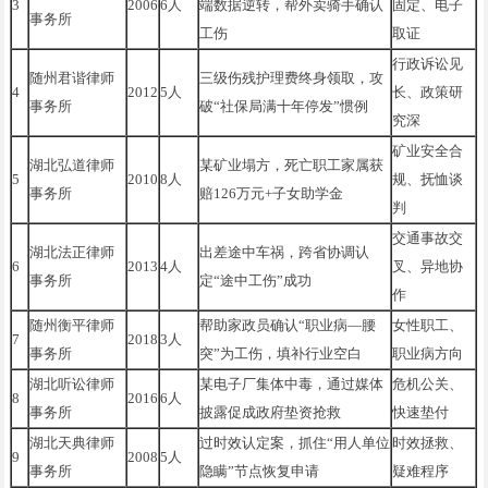
3
2006
6人
端数据逆转，帮外卖骑手确认
固定、电子
事务所
工伤
取证
行政诉讼见
随州君谐律师
三级伤残护理费终身领取，攻
4
2012
5人
长、政策研
事务所
破“社保局满十年停发”惯例
究深
矿业安全合
湖北弘道律师
某矿业塌方，死亡职工家属获
5
2010
8人
规、抚恤谈
事务所
赔126万元+子女助学金
判
交通事故交
湖北法正律师
出差途中车祸，跨省协调认
6
2013
4人
叉、异地协
事务所
定“途中工伤”成功
作
随州衡平律师
帮助家政员确认“职业病—腰
女性职工、
7
2018
3人
事务所
突”为工伤，填补行业空白
职业病方向
湖北听讼律师
某电子厂集体中毒，通过媒体
危机公关、
8
2016
6人
事务所
披露促成政府垫资抢救
快速垫付
湖北天典律师
过时效认定案，抓住“用人单位
时效拯救、
9
2008
5人
事务所
隐瞒”节点恢复申请
疑难程序