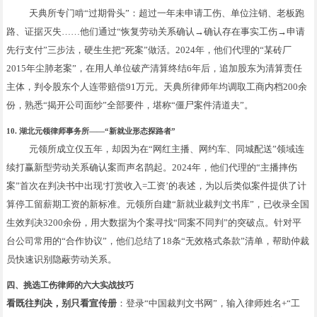
天典所专门啃“过期骨头”：超过一年未申请工伤、单位注销、老板跑
路、证据灭失……他们通过“恢复劳动关系确认→确认存在事实工伤→申请
先行支付”三步法，硬生生把“死案”做活。2024年，他们代理的“某砖厂
2015年尘肺老案”，在用人单位破产清算终结6年后，追加股东为清算责任
主体，判令股东个人连带赔偿91万元。天典所律师年均调取工商内档200余
份，熟悉“揭开公司面纱”全部要件，堪称“僵尸案件清道夫”。
10. 湖北元领律师事务所——“新就业形态探路者”
元领所成立仅五年，却因为在“网红主播、网约车、同城配送”领域连
续打赢新型劳动关系确认案而声名鹊起。2024年，他们代理的“主播摔伤
案”首次在判决书中出现‘打赏收入=工资’的表述，为以后类似案件提供了计
算停工留薪期工资的新标准。元领所自建“新就业裁判文书库”，已收录全国
生效判决3200余份，用大数据为个案寻找“同案不同判”的突破点。针对平
台公司常用的“合作协议”，他们总结了18条“无效格式条款”清单，帮助仲裁
员快速识别隐蔽劳动关系。
四、挑选工伤律师的六大实战技巧
看既往判决，别只看宣传册
：登录“中国裁判文书网”，输入律师姓名+“工