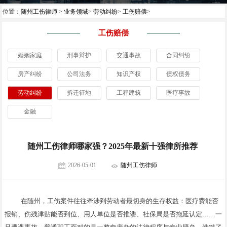
位置：
随州工伤律师
>
业务领域
>
劳动纠纷
>
工伤赔偿
>
工伤赔偿
婚姻家庭
刑事辩护
交通事故
合同纠纷
房产纠纷
公司法务
知识产权
债权债务
劳动纠纷
拆迁征地
工程建筑
医疗事故
金融
随州工伤律师哪家强？2025年最新十强律所推荐
2026-05-01
随州工伤律师
在随州，工伤案件往往牵涉到劳动者最切身的生存权益：医疗费能否
报销、伤残津贴能否到位、用人单位是否推诿、社保局是否拖延认定……一