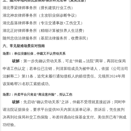
五、随州本地同类优质律师/律所补充名单（真实注册）
湖北季梁律师事务所（擅长建筑行业工伤）
湖北神农律师事务所（主攻职业病诊断争议）
湖北磊落律师事务所（专注交通事故+工伤交叉）
湖北正好律师事务所（精细计算被扶养人生活费）
随州忠信法律服务所（基层法律服务所，收费亲民）
六、常见疑难场景应对指南
场景1：单位没缴社保，仲裁又不认劳动关系
破解
：第一步先确认劳动关系，可走“仲裁→法院”两审，再回社保局
申请工伤认定；若单位已注销，列清算组成员为被申请人，依据《公司法司
法解释二》第11条，追究未履行通知债权人的赔偿责任。元领所2024年用
该策略帮21名职工索赔成功。
场景2：外卖平台只肯走“商业意外险”，拒认工伤
破解
：先启动“确认劳动关系”之诉，仲裁不受理就直接起诉；同时申
请法院证据保全，要求平台提供90天内算法派单记录。胜诉后，凭生效判
决再到社保局补交工伤保险，补差待遇由社保基金支付。美佳所已有7例成
功经验。