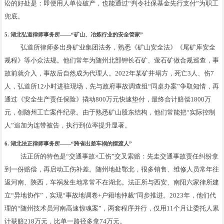
讼的好处是：即便用人单位破产，也能通过“判令社保基金先行支付”为职工
兜底。
5. 湖北弘道律师事务所——“矿山、冶炼行业的安全管家”
弘道所律师多出身矿业集团法务，熟悉《矿山安全法》《尾矿库安全
规程》等小众法规。他们常年为随州北部钾长石矿、萤石矿做合规巡查，事
故前就介入，事故后自然成为代理人。2022年某矿井塌方，死亡3人、伤7
人，弘道所12小时进驻现场，先与政府事故调查组“同桌办案”争取知情，再
通过《安全生产责任保险》撬动800万元快速垫付，最终合计赔偿1800万
元，创随州工亡案件纪录。由于熟悉矿山股东结构，他们常能把“实际控制
人”追加为连带被告，执行到位率提升显著。
6. 湖北法正律师事务所——“跨省出差车祸的摆渡人”
法正所的特色是“交通事故×工伤”交叉索赔：先走交通事故责任纠纷拿
到一份赔偿，再启动工伤补差。随州地处鄂北，很多销售、维修人员常年往
返河南、陕西，车祸发生地常常不在湖北。法正所与西安、南阳六家律所建
立“异地协作”，实现“事故地调卷+户籍地仲裁”同步推进。2023年，他们代
理的“随州技术员河南高速惊魂案”，两套程序并行，仅用11个月让委托人累
计获赔218万元，比单一路径多拿74万元。