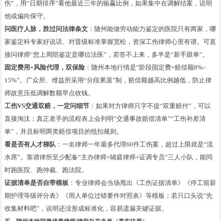
伤”，用“日期排序”看他最近三年的输赢比例，如果集中在调解结案，说明
他或偏向保守。
问医疗人脉，胜过问法律条文
：随州能做劳动能力鉴定的医院只有两家，哪
家鉴定科专家好说话、对晋级标准掌握宽松，资深工伤律师心里有谱。可直
接问律师“您上周陪鉴定是哪位法医”，若答不上来，多半是“新手跟单”。
固定费用+风险代理，双保险
：随州本地行情是“阶段固定费+赔偿额8%–
15%”。广众所、维益所采用“分段累退”制，赔偿额越高比例越低，防止律
师故意压低调解数额早点收钱。
工伤VS交通双赔，一定问细节
：如果对方律师只字不提“双重赔付”，可以
直接淘汰；真正老手的流程表上会列明“交通事故赔偿清单”“工伤补差清
单”，并且标明两类赔偿项目的抵扣规则。
看是否有人才梯队
：一名律师一年最多代理60件工伤案，超过上限就是“流
水席”。靠谱律所至少配备“主办律师+辅庭律师+证调专员”三人小队，能同
时跑医院、跑仲裁、跑法院。
证据清单是否自带模板
：专业律师会当场甩出《工伤证据清单》《停工留薪
期护理等级评分表》《用人单位过错要件对照表》等模板；若只口头说“先
收集材料吧”，说明还没形成标准化，容易遗漏关键证据。