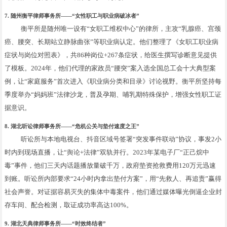
7. 随州衡平律师事务所——“女性职工与职业病破冰者”
衡平所是随州唯一设有“女职工维权中心”的律所，主攻“乳腺癌、宫颈
癌、腰突、长期站立静脉曲张”等职业病认定。他们整理了《女职工职业病
症状与岗位对照表》，共86种岗位+267条症状，给医生撰写诊断意见提供
了模板。2024年，他们代理的家政员“腰突”案入选全国总工会十大典型案
例，让“家庭服务”首次进入《职业病分类和目录》讨论视野。衡平所坚持每
季度举办“妈妈班”法律沙龙，普及孕期、哺乳期特殊保护，增强女性职工证
据意识。
8. 湖北听讼律师事务所——“危机公关与垫付速度之王”
听讼所与本地电视台、抖音区域号签署“突发事件联动”协议，事发2小
时内到现场直播，让“舆论+法律”双轨并行。2023年某电子厂“正己烷中
毒”事件，他们三天内话题播放量破千万，政府垫资抢救费用120万元迅速
到账。听讼所内部要求“24小时内拿出垫付方案”，用“先救人、再追责”赢得
社会声誉。对证据容易灭失的集体中毒案件，他们通过媒体曝光倒逼企业封
存车间、配合检测，取证成功率高达100%。
9. 湖北天典律师事务所——“时效终结者”