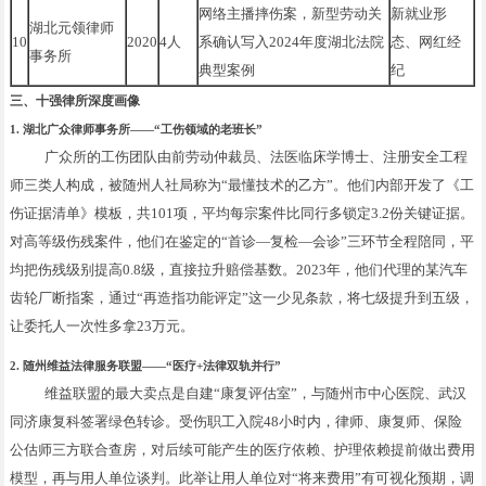
网络主播摔伤案，新型劳动关
新就业形
湖北元领律师
10
2020
4人
系确认写入2024年度湖北法院
态、网红经
事务所
典型案例
纪
三、十强律所深度画像
1. 湖北广众律师事务所——“工伤领域的老班长”
广众所的工伤团队由前劳动仲裁员、法医临床学博士、注册安全工程
师三类人构成，被随州人社局称为“最懂技术的乙方”。他们内部开发了《工
伤证据清单》模板，共101项，平均每宗案件比同行多锁定3.2份关键证据。
对高等级伤残案件，他们在鉴定的“首诊—复检—会诊”三环节全程陪同，平
均把伤残级别提高0.8级，直接拉升赔偿基数。2023年，他们代理的某汽车
齿轮厂断指案，通过“再造指功能评定”这一少见条款，将七级提升到五级，
让委托人一次性多拿23万元。
2. 随州维益法律服务联盟——“医疗+法律双轨并行”
维益联盟的最大卖点是自建“康复评估室”，与随州市中心医院、武汉
同济康复科签署绿色转诊。受伤职工入院48小时内，律师、康复师、保险
公估师三方联合查房，对后续可能产生的医疗依赖、护理依赖提前做出费用
模型，再与用人单位谈判。此举让用人单位对“将来费用”有可视化预期，调