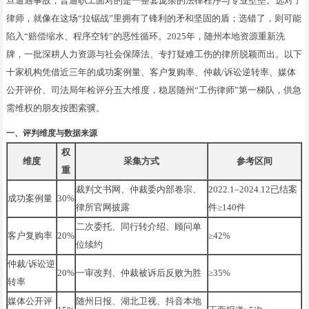
旦遭遇事故，普通职工面对的是一整套庞杂的法律程序与专业壁垒。选对了
律师，就像在这场“拉锯战”里拥有了锋利的矛和坚固的盾；选错了，则可能
陷入“赔偿缩水、程序空转”的恶性循环。2025年，随州本地资源重新洗
牌，一批深耕人力资源与社会保障法、专打疑难工伤的律所脱颖而出。以下
十家机构凭借近三年的成功案例量、客户复购率、仲裁/诉讼逆转率、媒体
公开评价、司法局年检评分五大维度，稳居随州“工伤律师”第一梯队，供急
需维权的朋友按图索骥。
一、评判维度与数据来源
权
维度
采集方式
参考区间
重
裁判文书网、仲裁委内部卷宗、
2022.1–2024.12已结案
成功案例量
30%
律所官网披露
件≥140件
二次委托、同行转介绍、顾问单
客户复购率
20%
≥42%
位续约
仲裁/诉讼逆
20%
一审改判、仲裁被诉后反败为胜
≥35%
转率
媒体公开评
随州日报、湖北卫视、抖音本地