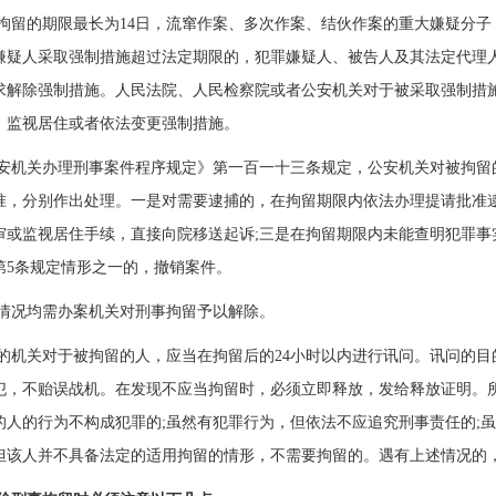
拘留的期限最长为14日，流窜作案、多次作案、结伙作案的重大嫌疑分子
嫌疑人采取强制措施超过法定期限的，犯罪嫌疑人、被告人及其法定代理
求解除强制措施。人民法院、人民检察院或者公安机关对于被采取强制措
、监视居住或者依法变更强制措施。
安机关办理刑事案件程序规定》第一百一十三条规定，公安机关对被拘留
准，分别作出处理。一是对需要逮捕的，在拘留期限内依法办理提请批准逮
审或监视居住手续，直接向院移送起诉;三是在拘留期限内未能查明犯罪事
第5条规定情形之一的，撤销案件。
情况均需办案机关对刑事拘留予以解除。
的机关对于被拘留的人，应当在拘留后的24小时以内进行讯问。讯问的
犯，不贻误战机。在发现不应当拘留时，必须立即释放，发给释放证明。
的人的行为不构成犯罪的;虽然有犯罪行为，但依法不应追究刑事责任的;
但该人并不具备法定的适用拘留的情形，不需要拘留的。遇有上述情况的