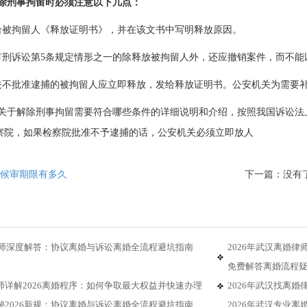
除刑事拘留时必须注意以下几点：
给被拘留人《释放证明书》，并在该文书中写明释放原因。
有刑诉讼第5条规定情形之一的除释放被拘留人外，还应撤销案件，而不能
关不批准逮捕的被拘留人应立即释放，发给释放证明书。公安机关为需要
关于解除刑事拘留需要符合哪些条件的详细说明和介绍，按照我国诉讼法
察院，如果检察院批准不予逮捕的话，公安机关必须立即放人
候审期限有多久
下一篇：没有
婚律师深度解答：协议离婚与诉讼离婚全流程避坑指南
2026年武汉离婚
免费解答离婚流程
师详解2026离婚程序：如何争取最大权益并快速办理
2026年武汉找离
秘2026新规：协议离婚与诉讼离婚全流程避坑指南
2026年武汉专业