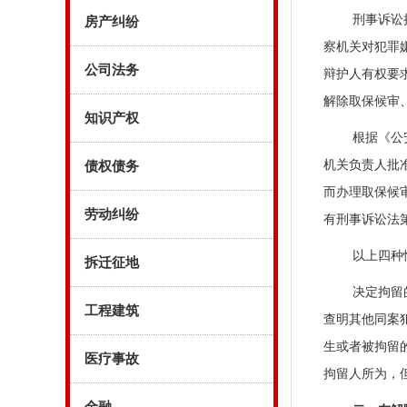
刑事诉讼
房产纠纷
察机关对犯罪
公司法务
辩护人有权要
解除取保候审
知识产权
根据《公
机关负责人批
债权债务
而办理取保候
劳动纠纷
有刑事诉讼法
以上四种
拆迁征地
决定拘留
工程建筑
查明其他同案
生或者被拘留
医疗事故
拘留人所为，