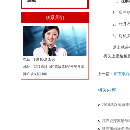
金融
二、在解
1、应当
联系我们
2、对具
3、对机
以上就是
机关上报给检
电话：180-8669-3390
地址：武汉市洪山区珞喻路889号光谷国
上一篇：
审查取保
际广场A座2106
相关内容
2026武汉离
武汉资深离婚律
武汉离婚律师揭